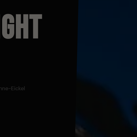
IGHT
nne-Eickel