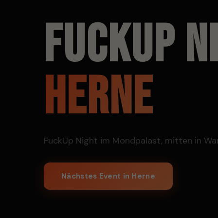
Braunschweig
FUCKUP N
Duisburg
Bottrop
HERNE
FuckUp Night im Mondpalast, mitten in Wa
Nächstes Event in Herne