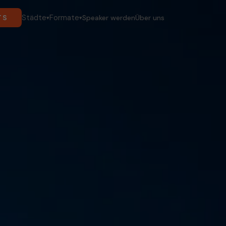
Städte
Formate
TS
Speaker werden
Über uns
▾
▾