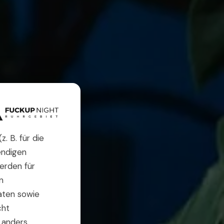
. B. für die
endigen
erden für
n
aten sowie
cht
h anders