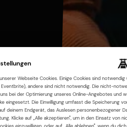
stellungen
unserer Webseite Cookies. Einige Cookies sind notwendig (z
 Eventbrite), andere sind nicht notwendig. Die nicht-notw
 uns bei der Optimierung unseres Online-Angebotes und w
e eingesetzt. Die Einwilligung umfasst die Speicherung vo
 auf deinem Endgerät, das Auslesen personenbezogener D
ung. Klicke auf „Alle akzeptieren", um in den Einsatz von ni
kies einzuwilligen, oder auf „Alle ablehnen", wenn du dic