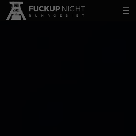
☰
STÄDTE
▾
Essen
Bochum
Dortmund
Herne
Witten
Oberhausen
Gelsenkirchen
Neuss