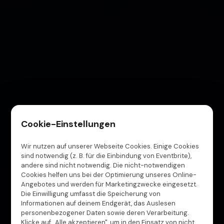
Braunschweig
Duisburg
Bottrop
Cookie-Einstellungen
Wir nutzen auf unserer Webseite Cookies. Einige Cookies
sind notwendig (z. B. für die Einbindung von Eventbrite),
andere sind nicht notwendig. Die nicht-notwendigen
Cookies helfen uns bei der Optimierung unseres Online-
Angebotes und werden für Marketingzwecke eingesetzt.
Die Einwilligung umfasst die Speicherung von
Informationen auf deinem Endgerät, das Auslesen
personenbezogener Daten sowie deren Verarbeitung.
Klicke auf „Alle akzeptieren", um in den Einsatz von nicht