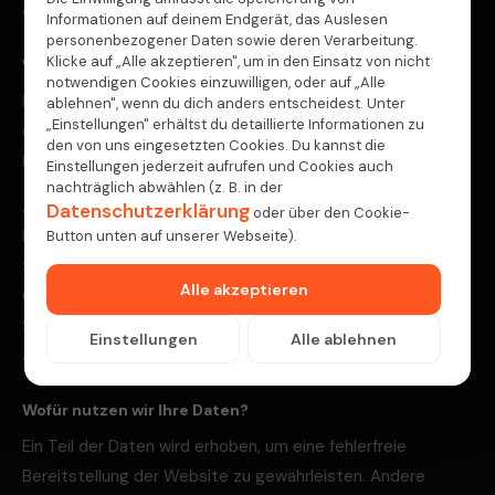
dieser Datenschutzerklärung entnehmen.
Informationen auf deinem Endgerät, das Auslesen
personenbezogener Daten sowie deren Verarbeitung.
Klicke auf „Alle akzeptieren", um in den Einsatz von nicht
Wie erfassen wir Ihre Daten?
notwendigen Cookies einzuwilligen, oder auf „Alle
Ihre Daten werden zum einen dadurch erhoben, dass Sie
ablehnen", wenn du dich anders entscheidest. Unter
„Einstellungen" erhältst du detaillierte Informationen zu
uns diese mitteilen. Hierbei kann es sich z. B. um Daten
den von uns eingesetzten Cookies. Du kannst die
handeln, die Sie in ein Kontaktformular eingeben.
Einstellungen jederzeit aufrufen und Cookies auch
nachträglich abwählen (z. B. in der
Andere Daten werden automatisch oder nach Ihrer
Datenschutzerklärung
oder über den Cookie-
Einwilligung beim Besuch der Website durch unsere IT-
Button unten auf unserer Webseite).
Systeme erfasst. Das sind vor allem technische Daten
Alle akzeptieren
(z. B. Internetbrowser, Betriebssystem oder Uhrzeit des
Seitenaufrufs). Die Erfassung dieser Daten erfolgt
Einstellungen
Alle ablehnen
automatisch, sobald Sie diese Website betreten.
Wofür nutzen wir Ihre Daten?
Ein Teil der Daten wird erhoben, um eine fehlerfreie
Bereitstellung der Website zu gewährleisten. Andere