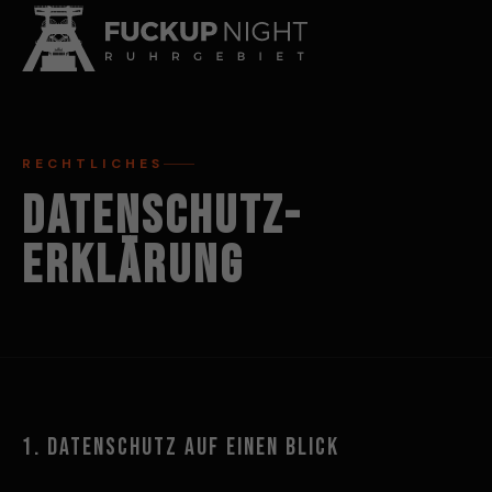
RECHTLICHES
STÄDTE
▾
DATENSCHUTZ­
Essen
FORMATE
▾
ERKLÄRUNG
Interne FuckUp Night
Bochum
Student Edition
Dortmund
Herne
Witten
Oberhausen
Gelsenkirchen
1. DATENSCHUTZ AUF EINEN BLICK
Neuss